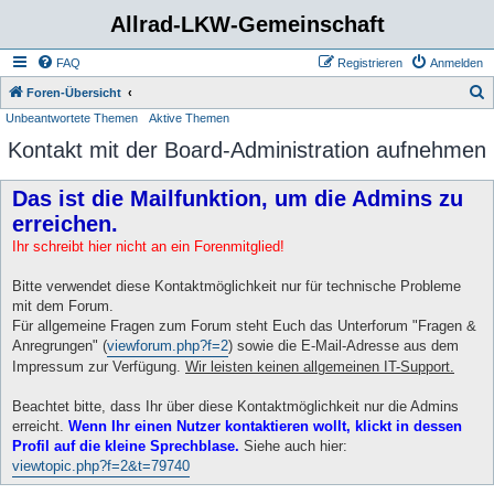
Allrad-LKW-Gemeinschaft
FAQ
Registrieren
Anmelden
S
Foren-Übersicht
Unbeantwortete Themen
Aktive Themen
u
Kontakt mit der Board-Administration aufnehmen
c
h
Das ist die Mailfunktion, um die Admins zu
e
erreichen.
Ihr schreibt hier nicht an ein Forenmitglied!
Bitte verwendet diese Kontaktmöglichkeit nur für technische Probleme
mit dem Forum.
Für allgemeine Fragen zum Forum steht Euch das Unterforum "Fragen &
Anregrungen" (
viewforum.php?f=2
) sowie die E-Mail-Adresse aus dem
Impressum zur Verfügung.
Wir leisten keinen allgemeinen IT-Support.
Beachtet bitte, dass Ihr über diese Kontaktmöglichkeit nur die Admins
erreicht.
Wenn Ihr einen Nutzer kontaktieren wollt, klickt in dessen
Profil auf die kleine Sprechblase.
Siehe auch hier:
viewtopic.php?f=2&t=79740