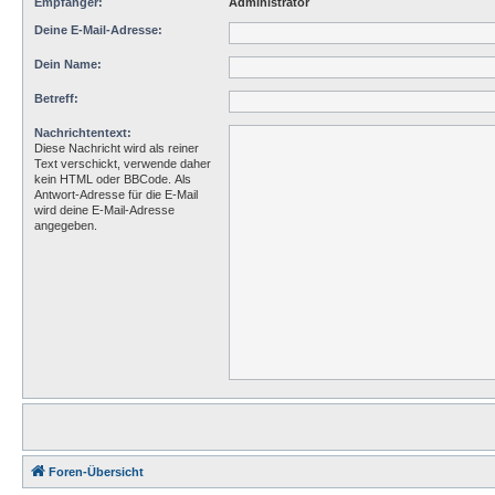
Empfänger:
Administrator
Deine E-Mail-Adresse:
Dein Name:
Betreff:
Nachrichtentext:
Diese Nachricht wird als reiner
Text verschickt, verwende daher
kein HTML oder BBCode. Als
Antwort-Adresse für die E-Mail
wird deine E-Mail-Adresse
angegeben.
Foren-Übersicht