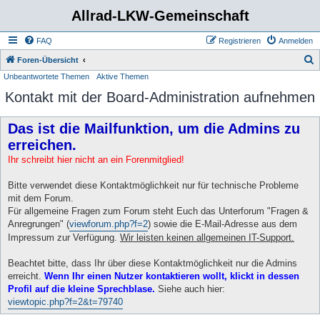
Allrad-LKW-Gemeinschaft
FAQ
Registrieren
Anmelden
S
Foren-Übersicht
Unbeantwortete Themen
Aktive Themen
u
Kontakt mit der Board-Administration aufnehmen
c
h
Das ist die Mailfunktion, um die Admins zu
e
erreichen.
Ihr schreibt hier nicht an ein Forenmitglied!
Bitte verwendet diese Kontaktmöglichkeit nur für technische Probleme
mit dem Forum.
Für allgemeine Fragen zum Forum steht Euch das Unterforum "Fragen &
Anregrungen" (
viewforum.php?f=2
) sowie die E-Mail-Adresse aus dem
Impressum zur Verfügung.
Wir leisten keinen allgemeinen IT-Support.
Beachtet bitte, dass Ihr über diese Kontaktmöglichkeit nur die Admins
erreicht.
Wenn Ihr einen Nutzer kontaktieren wollt, klickt in dessen
Profil auf die kleine Sprechblase.
Siehe auch hier:
viewtopic.php?f=2&t=79740