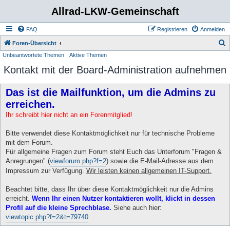
Allrad-LKW-Gemeinschaft
FAQ
Registrieren
Anmelden
S
Foren-Übersicht
Unbeantwortete Themen
Aktive Themen
u
Kontakt mit der Board-Administration aufnehmen
c
h
Das ist die Mailfunktion, um die Admins zu
e
erreichen.
Ihr schreibt hier nicht an ein Forenmitglied!
Bitte verwendet diese Kontaktmöglichkeit nur für technische Probleme
mit dem Forum.
Für allgemeine Fragen zum Forum steht Euch das Unterforum "Fragen &
Anregrungen" (
viewforum.php?f=2
) sowie die E-Mail-Adresse aus dem
Impressum zur Verfügung.
Wir leisten keinen allgemeinen IT-Support.
Beachtet bitte, dass Ihr über diese Kontaktmöglichkeit nur die Admins
erreicht.
Wenn Ihr einen Nutzer kontaktieren wollt, klickt in dessen
Profil auf die kleine Sprechblase.
Siehe auch hier:
viewtopic.php?f=2&t=79740