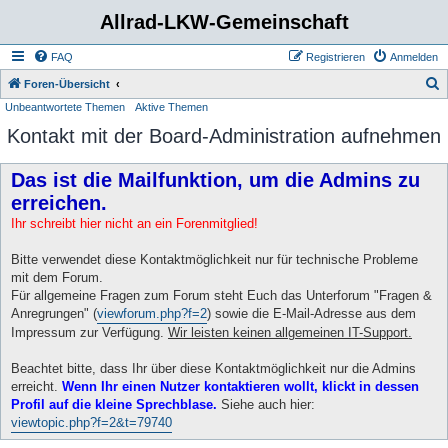
Allrad-LKW-Gemeinschaft
FAQ
Registrieren
Anmelden
S
Foren-Übersicht
Unbeantwortete Themen
Aktive Themen
u
Kontakt mit der Board-Administration aufnehmen
c
h
Das ist die Mailfunktion, um die Admins zu
e
erreichen.
Ihr schreibt hier nicht an ein Forenmitglied!
Bitte verwendet diese Kontaktmöglichkeit nur für technische Probleme
mit dem Forum.
Für allgemeine Fragen zum Forum steht Euch das Unterforum "Fragen &
Anregrungen" (
viewforum.php?f=2
) sowie die E-Mail-Adresse aus dem
Impressum zur Verfügung.
Wir leisten keinen allgemeinen IT-Support.
Beachtet bitte, dass Ihr über diese Kontaktmöglichkeit nur die Admins
erreicht.
Wenn Ihr einen Nutzer kontaktieren wollt, klickt in dessen
Profil auf die kleine Sprechblase.
Siehe auch hier:
viewtopic.php?f=2&t=79740