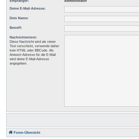
Empfänger:
Administrator
Deine E-Mail-Adresse:
Dein Name:
Betreff:
Nachrichtentext:
Diese Nachricht wird als reiner
Text verschickt, verwende daher
kein HTML oder BBCode. Als
Antwort-Adresse für die E-Mail
wird deine E-Mail-Adresse
angegeben.
Foren-Übersicht