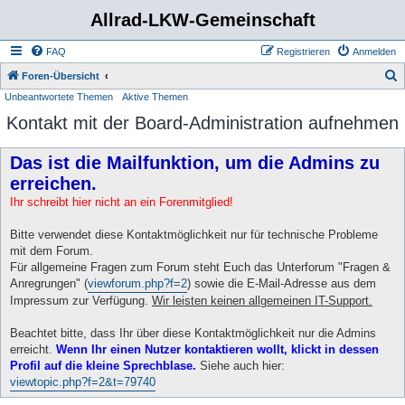
Allrad-LKW-Gemeinschaft
FAQ
Registrieren
Anmelden
S
Foren-Übersicht
Unbeantwortete Themen
Aktive Themen
u
Kontakt mit der Board-Administration aufnehmen
c
h
Das ist die Mailfunktion, um die Admins zu
e
erreichen.
Ihr schreibt hier nicht an ein Forenmitglied!
Bitte verwendet diese Kontaktmöglichkeit nur für technische Probleme
mit dem Forum.
Für allgemeine Fragen zum Forum steht Euch das Unterforum "Fragen &
Anregrungen" (
viewforum.php?f=2
) sowie die E-Mail-Adresse aus dem
Impressum zur Verfügung.
Wir leisten keinen allgemeinen IT-Support.
Beachtet bitte, dass Ihr über diese Kontaktmöglichkeit nur die Admins
erreicht.
Wenn Ihr einen Nutzer kontaktieren wollt, klickt in dessen
Profil auf die kleine Sprechblase.
Siehe auch hier:
viewtopic.php?f=2&t=79740