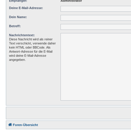
Empfänger:
Administrator
Deine E-Mail-Adresse:
Dein Name:
Betreff:
Nachrichtentext:
Diese Nachricht wird als reiner
Text verschickt, verwende daher
kein HTML oder BBCode. Als
Antwort-Adresse für die E-Mail
wird deine E-Mail-Adresse
angegeben.
Foren-Übersicht