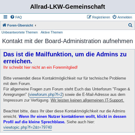
Allrad-LKW-Gemeinschaft
FAQ
Registrieren
Anmelden
S
Foren-Übersicht
Unbeantwortete Themen
Aktive Themen
u
Kontakt mit der Board-Administration aufnehmen
c
h
Das ist die Mailfunktion, um die Admins zu
e
erreichen.
Ihr schreibt hier nicht an ein Forenmitglied!
Bitte verwendet diese Kontaktmöglichkeit nur für technische Probleme
mit dem Forum.
Für allgemeine Fragen zum Forum steht Euch das Unterforum "Fragen &
Anregrungen" (
viewforum.php?f=2
) sowie die E-Mail-Adresse aus dem
Impressum zur Verfügung.
Wir leisten keinen allgemeinen IT-Support.
Beachtet bitte, dass Ihr über diese Kontaktmöglichkeit nur die Admins
erreicht.
Wenn Ihr einen Nutzer kontaktieren wollt, klickt in dessen
Profil auf die kleine Sprechblase.
Siehe auch hier:
viewtopic.php?f=2&t=79740