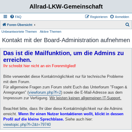
Allrad-LKW-Gemeinschaft
FAQ
Registrieren
Anmelden
S
Foren-Übersicht
Unbeantwortete Themen
Aktive Themen
u
Kontakt mit der Board-Administration aufnehmen
c
h
Das ist die Mailfunktion, um die Admins zu
e
erreichen.
Ihr schreibt hier nicht an ein Forenmitglied!
Bitte verwendet diese Kontaktmöglichkeit nur für technische Probleme
mit dem Forum.
Für allgemeine Fragen zum Forum steht Euch das Unterforum "Fragen &
Anregrungen" (
viewforum.php?f=2
) sowie die E-Mail-Adresse aus dem
Impressum zur Verfügung.
Wir leisten keinen allgemeinen IT-Support.
Beachtet bitte, dass Ihr über diese Kontaktmöglichkeit nur die Admins
erreicht.
Wenn Ihr einen Nutzer kontaktieren wollt, klickt in dessen
Profil auf die kleine Sprechblase.
Siehe auch hier:
viewtopic.php?f=2&t=79740