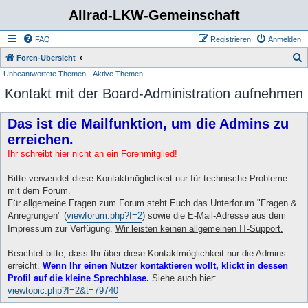
Allrad-LKW-Gemeinschaft
FAQ
Registrieren
Anmelden
S
Foren-Übersicht
Unbeantwortete Themen
Aktive Themen
u
Kontakt mit der Board-Administration aufnehmen
c
h
Das ist die Mailfunktion, um die Admins zu
e
erreichen.
Ihr schreibt hier nicht an ein Forenmitglied!
Bitte verwendet diese Kontaktmöglichkeit nur für technische Probleme
mit dem Forum.
Für allgemeine Fragen zum Forum steht Euch das Unterforum "Fragen &
Anregrungen" (
viewforum.php?f=2
) sowie die E-Mail-Adresse aus dem
Impressum zur Verfügung.
Wir leisten keinen allgemeinen IT-Support.
Beachtet bitte, dass Ihr über diese Kontaktmöglichkeit nur die Admins
erreicht.
Wenn Ihr einen Nutzer kontaktieren wollt, klickt in dessen
Profil auf die kleine Sprechblase.
Siehe auch hier:
viewtopic.php?f=2&t=79740