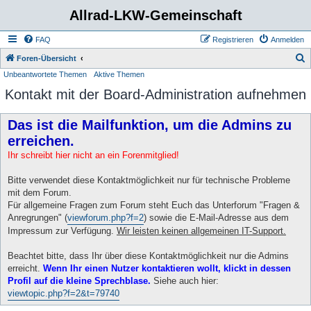
Allrad-LKW-Gemeinschaft
FAQ
Registrieren
Anmelden
S
Foren-Übersicht
Unbeantwortete Themen
Aktive Themen
u
Kontakt mit der Board-Administration aufnehmen
c
h
Das ist die Mailfunktion, um die Admins zu
e
erreichen.
Ihr schreibt hier nicht an ein Forenmitglied!
Bitte verwendet diese Kontaktmöglichkeit nur für technische Probleme
mit dem Forum.
Für allgemeine Fragen zum Forum steht Euch das Unterforum "Fragen &
Anregrungen" (
viewforum.php?f=2
) sowie die E-Mail-Adresse aus dem
Impressum zur Verfügung.
Wir leisten keinen allgemeinen IT-Support.
Beachtet bitte, dass Ihr über diese Kontaktmöglichkeit nur die Admins
erreicht.
Wenn Ihr einen Nutzer kontaktieren wollt, klickt in dessen
Profil auf die kleine Sprechblase.
Siehe auch hier:
viewtopic.php?f=2&t=79740