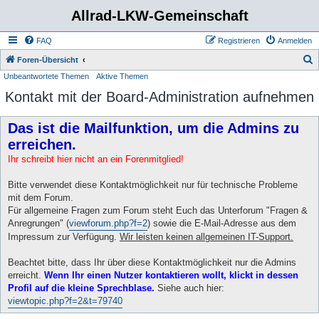
Allrad-LKW-Gemeinschaft
FAQ
Registrieren
Anmelden
S
Foren-Übersicht
Unbeantwortete Themen
Aktive Themen
u
Kontakt mit der Board-Administration aufnehmen
c
h
Das ist die Mailfunktion, um die Admins zu
e
erreichen.
Ihr schreibt hier nicht an ein Forenmitglied!
Bitte verwendet diese Kontaktmöglichkeit nur für technische Probleme
mit dem Forum.
Für allgemeine Fragen zum Forum steht Euch das Unterforum "Fragen &
Anregrungen" (
viewforum.php?f=2
) sowie die E-Mail-Adresse aus dem
Impressum zur Verfügung.
Wir leisten keinen allgemeinen IT-Support.
Beachtet bitte, dass Ihr über diese Kontaktmöglichkeit nur die Admins
erreicht.
Wenn Ihr einen Nutzer kontaktieren wollt, klickt in dessen
Profil auf die kleine Sprechblase.
Siehe auch hier:
viewtopic.php?f=2&t=79740