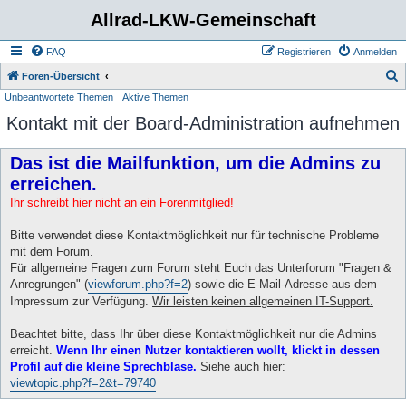
Allrad-LKW-Gemeinschaft
FAQ
Registrieren
Anmelden
S
Foren-Übersicht
Unbeantwortete Themen
Aktive Themen
u
Kontakt mit der Board-Administration aufnehmen
c
h
Das ist die Mailfunktion, um die Admins zu
e
erreichen.
Ihr schreibt hier nicht an ein Forenmitglied!
Bitte verwendet diese Kontaktmöglichkeit nur für technische Probleme
mit dem Forum.
Für allgemeine Fragen zum Forum steht Euch das Unterforum "Fragen &
Anregrungen" (
viewforum.php?f=2
) sowie die E-Mail-Adresse aus dem
Impressum zur Verfügung.
Wir leisten keinen allgemeinen IT-Support.
Beachtet bitte, dass Ihr über diese Kontaktmöglichkeit nur die Admins
erreicht.
Wenn Ihr einen Nutzer kontaktieren wollt, klickt in dessen
Profil auf die kleine Sprechblase.
Siehe auch hier:
viewtopic.php?f=2&t=79740