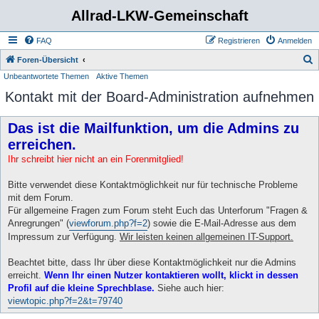
Allrad-LKW-Gemeinschaft
FAQ
Registrieren
Anmelden
S
Foren-Übersicht
Unbeantwortete Themen
Aktive Themen
u
Kontakt mit der Board-Administration aufnehmen
c
h
Das ist die Mailfunktion, um die Admins zu
e
erreichen.
Ihr schreibt hier nicht an ein Forenmitglied!
Bitte verwendet diese Kontaktmöglichkeit nur für technische Probleme
mit dem Forum.
Für allgemeine Fragen zum Forum steht Euch das Unterforum "Fragen &
Anregrungen" (
viewforum.php?f=2
) sowie die E-Mail-Adresse aus dem
Impressum zur Verfügung.
Wir leisten keinen allgemeinen IT-Support.
Beachtet bitte, dass Ihr über diese Kontaktmöglichkeit nur die Admins
erreicht.
Wenn Ihr einen Nutzer kontaktieren wollt, klickt in dessen
Profil auf die kleine Sprechblase.
Siehe auch hier:
viewtopic.php?f=2&t=79740