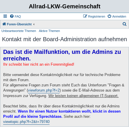
Allrad-LKW-Gemeinschaft
FAQ
Registrieren
Anmelden
S
Foren-Übersicht
Unbeantwortete Themen
Aktive Themen
u
Kontakt mit der Board-Administration aufnehmen
c
h
Das ist die Mailfunktion, um die Admins zu
e
erreichen.
Ihr schreibt hier nicht an ein Forenmitglied!
Bitte verwendet diese Kontaktmöglichkeit nur für technische Probleme
mit dem Forum.
Für allgemeine Fragen zum Forum steht Euch das Unterforum "Fragen &
Anregrungen" (
viewforum.php?f=2
) sowie die E-Mail-Adresse aus dem
Impressum zur Verfügung.
Wir leisten keinen allgemeinen IT-Support.
Beachtet bitte, dass Ihr über diese Kontaktmöglichkeit nur die Admins
erreicht.
Wenn Ihr einen Nutzer kontaktieren wollt, klickt in dessen
Profil auf die kleine Sprechblase.
Siehe auch hier:
viewtopic.php?f=2&t=79740