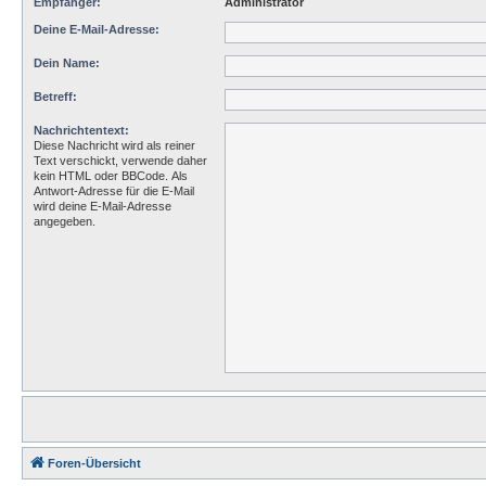
Empfänger:
Administrator
Deine E-Mail-Adresse:
Dein Name:
Betreff:
Nachrichtentext:
Diese Nachricht wird als reiner
Text verschickt, verwende daher
kein HTML oder BBCode. Als
Antwort-Adresse für die E-Mail
wird deine E-Mail-Adresse
angegeben.
Foren-Übersicht