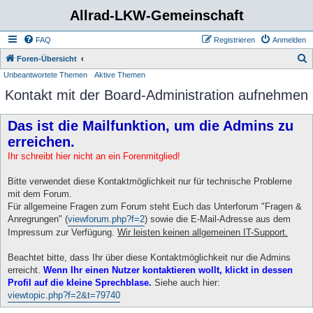
Allrad-LKW-Gemeinschaft
FAQ
Registrieren
Anmelden
S
Foren-Übersicht
Unbeantwortete Themen
Aktive Themen
u
Kontakt mit der Board-Administration aufnehmen
c
h
Das ist die Mailfunktion, um die Admins zu
e
erreichen.
Ihr schreibt hier nicht an ein Forenmitglied!
Bitte verwendet diese Kontaktmöglichkeit nur für technische Probleme
mit dem Forum.
Für allgemeine Fragen zum Forum steht Euch das Unterforum "Fragen &
Anregrungen" (
viewforum.php?f=2
) sowie die E-Mail-Adresse aus dem
Impressum zur Verfügung.
Wir leisten keinen allgemeinen IT-Support.
Beachtet bitte, dass Ihr über diese Kontaktmöglichkeit nur die Admins
erreicht.
Wenn Ihr einen Nutzer kontaktieren wollt, klickt in dessen
Profil auf die kleine Sprechblase.
Siehe auch hier:
viewtopic.php?f=2&t=79740