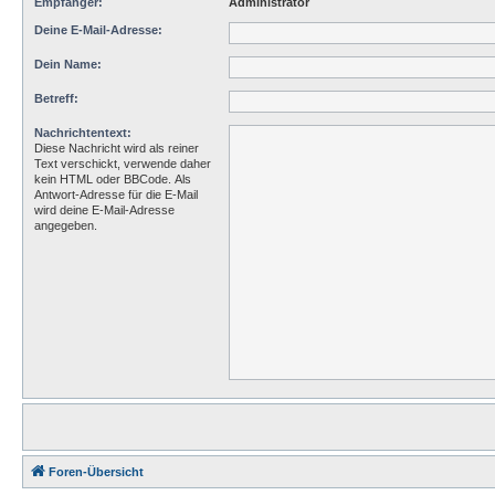
Empfänger:
Administrator
Deine E-Mail-Adresse:
Dein Name:
Betreff:
Nachrichtentext:
Diese Nachricht wird als reiner
Text verschickt, verwende daher
kein HTML oder BBCode. Als
Antwort-Adresse für die E-Mail
wird deine E-Mail-Adresse
angegeben.
Foren-Übersicht