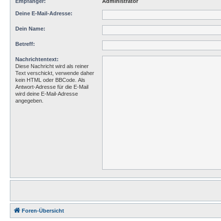
Empfänger:
Administrator
Deine E-Mail-Adresse:
Dein Name:
Betreff:
Nachrichtentext:
Diese Nachricht wird als reiner
Text verschickt, verwende daher
kein HTML oder BBCode. Als
Antwort-Adresse für die E-Mail
wird deine E-Mail-Adresse
angegeben.
Foren-Übersicht