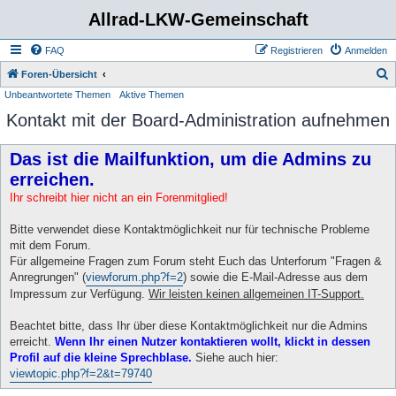
Allrad-LKW-Gemeinschaft
FAQ
Registrieren
Anmelden
S
Foren-Übersicht
Unbeantwortete Themen
Aktive Themen
u
Kontakt mit der Board-Administration aufnehmen
c
h
Das ist die Mailfunktion, um die Admins zu
e
erreichen.
Ihr schreibt hier nicht an ein Forenmitglied!
Bitte verwendet diese Kontaktmöglichkeit nur für technische Probleme
mit dem Forum.
Für allgemeine Fragen zum Forum steht Euch das Unterforum "Fragen &
Anregrungen" (
viewforum.php?f=2
) sowie die E-Mail-Adresse aus dem
Impressum zur Verfügung.
Wir leisten keinen allgemeinen IT-Support.
Beachtet bitte, dass Ihr über diese Kontaktmöglichkeit nur die Admins
erreicht.
Wenn Ihr einen Nutzer kontaktieren wollt, klickt in dessen
Profil auf die kleine Sprechblase.
Siehe auch hier:
viewtopic.php?f=2&t=79740