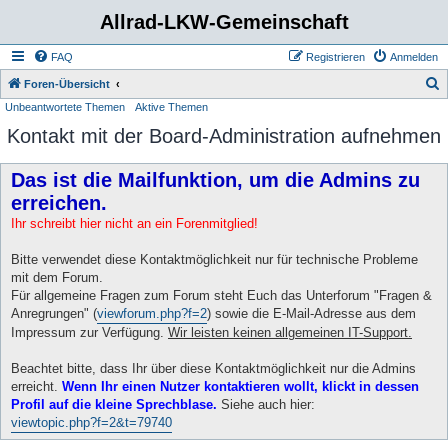
Allrad-LKW-Gemeinschaft
FAQ
Registrieren
Anmelden
S
Foren-Übersicht
Unbeantwortete Themen
Aktive Themen
u
Kontakt mit der Board-Administration aufnehmen
c
h
Das ist die Mailfunktion, um die Admins zu
e
erreichen.
Ihr schreibt hier nicht an ein Forenmitglied!
Bitte verwendet diese Kontaktmöglichkeit nur für technische Probleme
mit dem Forum.
Für allgemeine Fragen zum Forum steht Euch das Unterforum "Fragen &
Anregrungen" (
viewforum.php?f=2
) sowie die E-Mail-Adresse aus dem
Impressum zur Verfügung.
Wir leisten keinen allgemeinen IT-Support.
Beachtet bitte, dass Ihr über diese Kontaktmöglichkeit nur die Admins
erreicht.
Wenn Ihr einen Nutzer kontaktieren wollt, klickt in dessen
Profil auf die kleine Sprechblase.
Siehe auch hier:
viewtopic.php?f=2&t=79740