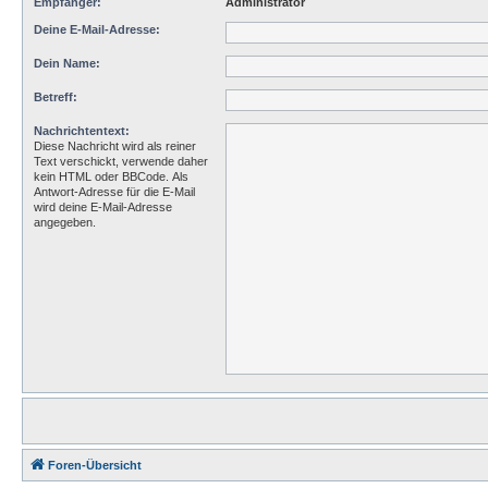
Empfänger:
Administrator
Deine E-Mail-Adresse:
Dein Name:
Betreff:
Nachrichtentext:
Diese Nachricht wird als reiner
Text verschickt, verwende daher
kein HTML oder BBCode. Als
Antwort-Adresse für die E-Mail
wird deine E-Mail-Adresse
angegeben.
Foren-Übersicht