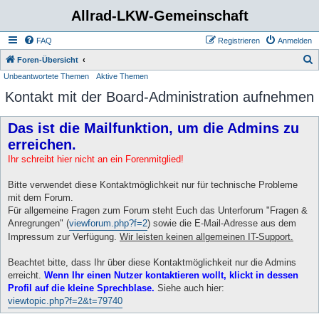
Allrad-LKW-Gemeinschaft
FAQ
Registrieren
Anmelden
S
Foren-Übersicht
Unbeantwortete Themen
Aktive Themen
u
Kontakt mit der Board-Administration aufnehmen
c
h
Das ist die Mailfunktion, um die Admins zu
e
erreichen.
Ihr schreibt hier nicht an ein Forenmitglied!
Bitte verwendet diese Kontaktmöglichkeit nur für technische Probleme
mit dem Forum.
Für allgemeine Fragen zum Forum steht Euch das Unterforum "Fragen &
Anregrungen" (
viewforum.php?f=2
) sowie die E-Mail-Adresse aus dem
Impressum zur Verfügung.
Wir leisten keinen allgemeinen IT-Support.
Beachtet bitte, dass Ihr über diese Kontaktmöglichkeit nur die Admins
erreicht.
Wenn Ihr einen Nutzer kontaktieren wollt, klickt in dessen
Profil auf die kleine Sprechblase.
Siehe auch hier:
viewtopic.php?f=2&t=79740