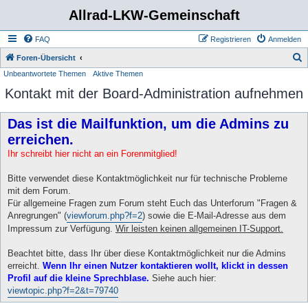
Allrad-LKW-Gemeinschaft
FAQ
Registrieren
Anmelden
S
Foren-Übersicht
Unbeantwortete Themen
Aktive Themen
u
Kontakt mit der Board-Administration aufnehmen
c
h
Das ist die Mailfunktion, um die Admins zu
e
erreichen.
Ihr schreibt hier nicht an ein Forenmitglied!
Bitte verwendet diese Kontaktmöglichkeit nur für technische Probleme
mit dem Forum.
Für allgemeine Fragen zum Forum steht Euch das Unterforum "Fragen &
Anregrungen" (
viewforum.php?f=2
) sowie die E-Mail-Adresse aus dem
Impressum zur Verfügung.
Wir leisten keinen allgemeinen IT-Support.
Beachtet bitte, dass Ihr über diese Kontaktmöglichkeit nur die Admins
erreicht.
Wenn Ihr einen Nutzer kontaktieren wollt, klickt in dessen
Profil auf die kleine Sprechblase.
Siehe auch hier:
viewtopic.php?f=2&t=79740