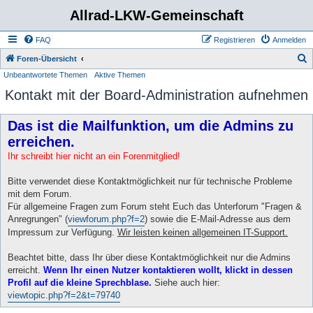
Allrad-LKW-Gemeinschaft
FAQ
Registrieren
Anmelden
S
Foren-Übersicht
Unbeantwortete Themen
Aktive Themen
u
Kontakt mit der Board-Administration aufnehmen
c
h
Das ist die Mailfunktion, um die Admins zu
e
erreichen.
Ihr schreibt hier nicht an ein Forenmitglied!
Bitte verwendet diese Kontaktmöglichkeit nur für technische Probleme
mit dem Forum.
Für allgemeine Fragen zum Forum steht Euch das Unterforum "Fragen &
Anregrungen" (
viewforum.php?f=2
) sowie die E-Mail-Adresse aus dem
Impressum zur Verfügung.
Wir leisten keinen allgemeinen IT-Support.
Beachtet bitte, dass Ihr über diese Kontaktmöglichkeit nur die Admins
erreicht.
Wenn Ihr einen Nutzer kontaktieren wollt, klickt in dessen
Profil auf die kleine Sprechblase.
Siehe auch hier:
viewtopic.php?f=2&t=79740