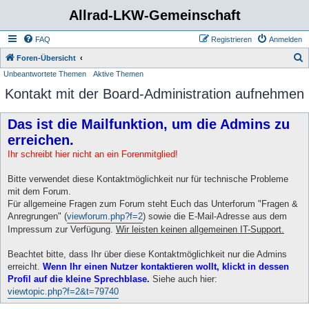
Allrad-LKW-Gemeinschaft
FAQ
Registrieren
Anmelden
S
Foren-Übersicht
Unbeantwortete Themen
Aktive Themen
u
Kontakt mit der Board-Administration aufnehmen
c
h
Das ist die Mailfunktion, um die Admins zu
e
erreichen.
Ihr schreibt hier nicht an ein Forenmitglied!
Bitte verwendet diese Kontaktmöglichkeit nur für technische Probleme
mit dem Forum.
Für allgemeine Fragen zum Forum steht Euch das Unterforum "Fragen &
Anregrungen" (
viewforum.php?f=2
) sowie die E-Mail-Adresse aus dem
Impressum zur Verfügung.
Wir leisten keinen allgemeinen IT-Support.
Beachtet bitte, dass Ihr über diese Kontaktmöglichkeit nur die Admins
erreicht.
Wenn Ihr einen Nutzer kontaktieren wollt, klickt in dessen
Profil auf die kleine Sprechblase.
Siehe auch hier:
viewtopic.php?f=2&t=79740