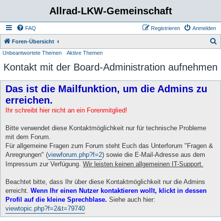
Allrad-LKW-Gemeinschaft
FAQ
Registrieren
Anmelden
S
Foren-Übersicht
Unbeantwortete Themen
Aktive Themen
u
Kontakt mit der Board-Administration aufnehmen
c
h
Das ist die Mailfunktion, um die Admins zu
e
erreichen.
Ihr schreibt hier nicht an ein Forenmitglied!
Bitte verwendet diese Kontaktmöglichkeit nur für technische Probleme
mit dem Forum.
Für allgemeine Fragen zum Forum steht Euch das Unterforum "Fragen &
Anregrungen" (
viewforum.php?f=2
) sowie die E-Mail-Adresse aus dem
Impressum zur Verfügung.
Wir leisten keinen allgemeinen IT-Support.
Beachtet bitte, dass Ihr über diese Kontaktmöglichkeit nur die Admins
erreicht.
Wenn Ihr einen Nutzer kontaktieren wollt, klickt in dessen
Profil auf die kleine Sprechblase.
Siehe auch hier:
viewtopic.php?f=2&t=79740