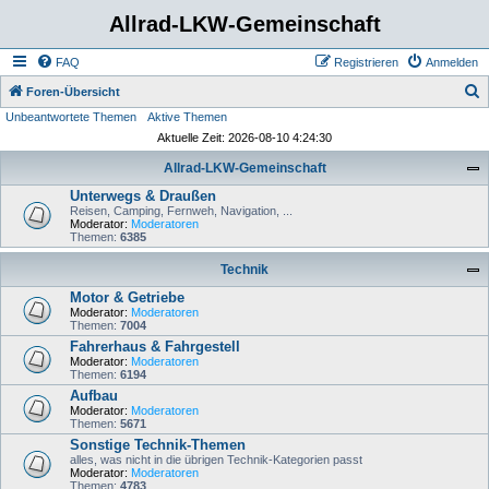
Allrad-LKW-Gemeinschaft
FAQ
Registrieren
Anmelden
S
Foren-Übersicht
Unbeantwortete Themen
Aktive Themen
u
Aktuelle Zeit: 2026-08-10 4:24:30
c
Allrad-LKW-Gemeinschaft
h
Unterwegs & Draußen
e
Reisen, Camping, Fernweh, Navigation, ...
Moderator:
Moderatoren
Themen:
6385
Technik
Motor & Getriebe
Moderator:
Moderatoren
Themen:
7004
Fahrerhaus & Fahrgestell
Moderator:
Moderatoren
Themen:
6194
Aufbau
Moderator:
Moderatoren
Themen:
5671
Sonstige Technik-Themen
alles, was nicht in die übrigen Technik-Kategorien passt
Moderator:
Moderatoren
Themen:
4783