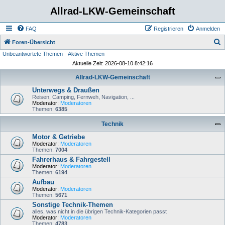
Allrad-LKW-Gemeinschaft
FAQ
Registrieren
Anmelden
S
Foren-Übersicht
Unbeantwortete Themen
Aktive Themen
u
Aktuelle Zeit: 2026-08-10 8:42:16
c
Allrad-LKW-Gemeinschaft
h
Unterwegs & Draußen
e
Reisen, Camping, Fernweh, Navigation, ...
Moderator:
Moderatoren
Themen:
6385
Technik
Motor & Getriebe
Moderator:
Moderatoren
Themen:
7004
Fahrerhaus & Fahrgestell
Moderator:
Moderatoren
Themen:
6194
Aufbau
Moderator:
Moderatoren
Themen:
5671
Sonstige Technik-Themen
alles, was nicht in die übrigen Technik-Kategorien passt
Moderator:
Moderatoren
Themen:
4783