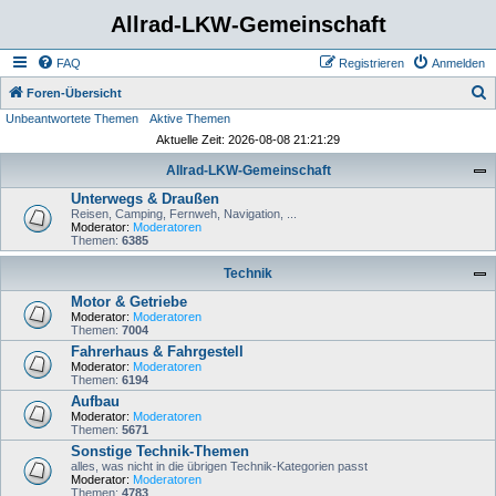
Allrad-LKW-Gemeinschaft
FAQ
Registrieren
Anmelden
S
Foren-Übersicht
Unbeantwortete Themen
Aktive Themen
u
Aktuelle Zeit: 2026-08-08 21:21:29
c
Allrad-LKW-Gemeinschaft
h
Unterwegs & Draußen
e
Reisen, Camping, Fernweh, Navigation, ...
Moderator:
Moderatoren
Themen:
6385
Technik
Motor & Getriebe
Moderator:
Moderatoren
Themen:
7004
Fahrerhaus & Fahrgestell
Moderator:
Moderatoren
Themen:
6194
Aufbau
Moderator:
Moderatoren
Themen:
5671
Sonstige Technik-Themen
alles, was nicht in die übrigen Technik-Kategorien passt
Moderator:
Moderatoren
Themen:
4783