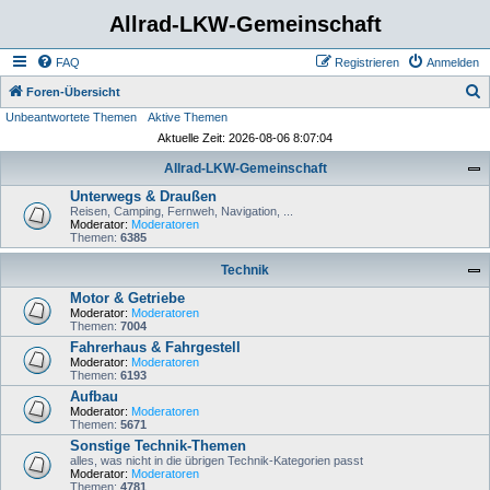
Allrad-LKW-Gemeinschaft
FAQ
Registrieren
Anmelden
S
Foren-Übersicht
Unbeantwortete Themen
Aktive Themen
u
Aktuelle Zeit: 2026-08-06 8:07:04
c
Allrad-LKW-Gemeinschaft
h
Unterwegs & Draußen
e
Reisen, Camping, Fernweh, Navigation, ...
Moderator:
Moderatoren
Themen:
6385
Technik
Motor & Getriebe
Moderator:
Moderatoren
Themen:
7004
Fahrerhaus & Fahrgestell
Moderator:
Moderatoren
Themen:
6193
Aufbau
Moderator:
Moderatoren
Themen:
5671
Sonstige Technik-Themen
alles, was nicht in die übrigen Technik-Kategorien passt
Moderator:
Moderatoren
Themen:
4781