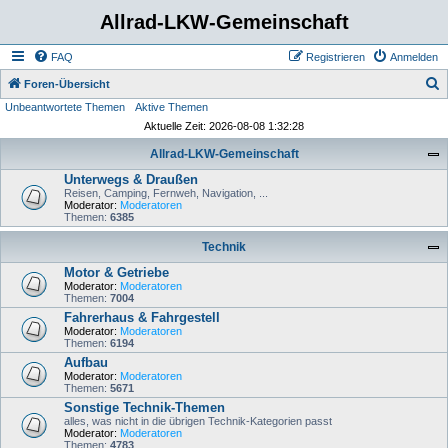
Allrad-LKW-Gemeinschaft
FAQ
Registrieren
Anmelden
S
Foren-Übersicht
Unbeantwortete Themen
Aktive Themen
u
Aktuelle Zeit: 2026-08-08 1:32:28
c
Allrad-LKW-Gemeinschaft
h
Unterwegs & Draußen
e
Reisen, Camping, Fernweh, Navigation, ...
Moderator:
Moderatoren
Themen:
6385
Technik
Motor & Getriebe
Moderator:
Moderatoren
Themen:
7004
Fahrerhaus & Fahrgestell
Moderator:
Moderatoren
Themen:
6194
Aufbau
Moderator:
Moderatoren
Themen:
5671
Sonstige Technik-Themen
alles, was nicht in die übrigen Technik-Kategorien passt
Moderator:
Moderatoren
Themen:
4783