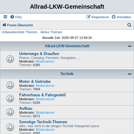
Allrad-LKW-Gemeinschaft
FAQ
Registrieren
Anmelden
S
Foren-Übersicht
Unbeantwortete Themen
Aktive Themen
u
Aktuelle Zeit: 2026-08-07 13:58:26
c
Allrad-LKW-Gemeinschaft
h
Unterwegs & Draußen
e
Reisen, Camping, Fernweh, Navigation, ...
Moderator:
Moderatoren
Themen:
6385
Technik
Motor & Getriebe
Moderator:
Moderatoren
Themen:
7004
Fahrerhaus & Fahrgestell
Moderator:
Moderatoren
Themen:
6194
Aufbau
Moderator:
Moderatoren
Themen:
5671
Sonstige Technik-Themen
alles, was nicht in die übrigen Technik-Kategorien passt
Moderator:
Moderatoren
Themen:
4782