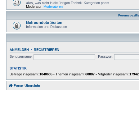
alles, was nicht in die übrigen Technik-Kategorien passt
Moderator:
Moderatoren
Forumspezifi
Befreundete Seiten
Information und Diskussion
ANMELDEN
•
REGISTRIEREN
Benutzername:
Passwort:
STATISTIK
Beiträge insgesamt
1040605
• Themen insgesamt
60887
• Mitglieder insgesamt
17942
Foren-Übersicht