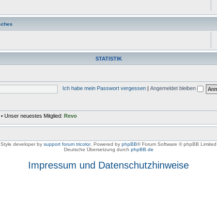
sches
STATISTIK
Ich habe mein Passwort vergessen
|
Angemeldet bleiben
• Unser neuestes Mitglied:
Revo
Style developer by
support forum tricolor
,
Powered by
phpBB
® Forum Software © phpBB Limited
Deutsche Übersetzung durch
phpBB.de
Impressum und Datenschutzhinweise