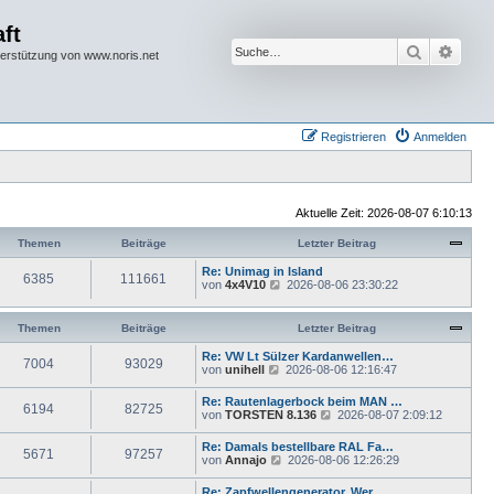
ft
Suche
Erwei
terstützung von www.noris.net
Registrieren
Anmelden
Aktuelle Zeit: 2026-08-07 6:10:13
Themen
Beiträge
Letzter Beitrag
Re: Unimag in Island
6385
111661
N
von
4x4V10
2026-08-06 23:30:22
e
u
e
Themen
Beiträge
Letzter Beitrag
s
t
Re: VW Lt Sülzer Kardanwellen…
7004
93029
e
N
von
unihell
2026-08-06 12:16:47
r
e
B
u
Re: Rautenlagerbock beim MAN …
e
6194
82725
e
N
von
TORSTEN 8.136
2026-08-07 2:09:12
i
s
e
t
t
u
r
Re: Damals bestellbare RAL Fa…
e
5671
97257
e
a
N
von
Annajo
2026-08-06 12:26:29
r
s
g
e
B
t
u
e
Re: Zapfwellengenerator. Wer …
e