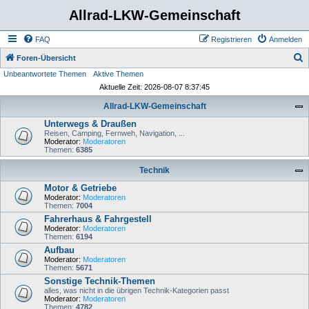
Allrad-LKW-Gemeinschaft
FAQ
Registrieren
Anmelden
S
Foren-Übersicht
Unbeantwortete Themen
Aktive Themen
u
Aktuelle Zeit: 2026-08-07 8:37:45
c
Allrad-LKW-Gemeinschaft
h
Unterwegs & Draußen
e
Reisen, Camping, Fernweh, Navigation, ...
Moderator:
Moderatoren
Themen:
6385
Technik
Motor & Getriebe
Moderator:
Moderatoren
Themen:
7004
Fahrerhaus & Fahrgestell
Moderator:
Moderatoren
Themen:
6194
Aufbau
Moderator:
Moderatoren
Themen:
5671
Sonstige Technik-Themen
alles, was nicht in die übrigen Technik-Kategorien passt
Moderator:
Moderatoren
Themen:
4782