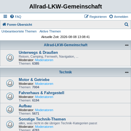
Allrad-LKW-Gemeinschaft
FAQ
Registrieren
Anmelden
S
Foren-Übersicht
Unbeantwortete Themen
Aktive Themen
u
Aktuelle Zeit: 2026-08-08 13:08:41
c
Allrad-LKW-Gemeinschaft
h
Unterwegs & Draußen
e
Reisen, Camping, Fernweh, Navigation, ...
Moderator:
Moderatoren
Themen:
6385
Technik
Motor & Getriebe
Moderator:
Moderatoren
Themen:
7004
Fahrerhaus & Fahrgestell
Moderator:
Moderatoren
Themen:
6194
Aufbau
Moderator:
Moderatoren
Themen:
5671
Sonstige Technik-Themen
alles, was nicht in die übrigen Technik-Kategorien passt
Moderator:
Moderatoren
Themen:
4783