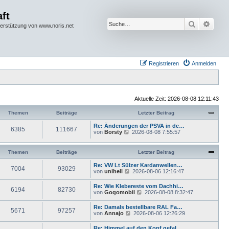
ft
Suche
Erwei
terstützung von www.noris.net
Registrieren
Anmelden
Aktuelle Zeit: 2026-08-08 12:11:43
Themen
Beiträge
Letzter Beitrag
Re: Änderungen der PSVA in de…
6385
111667
N
von
Borsty
2026-08-08 7:55:57
e
u
e
Themen
Beiträge
Letzter Beitrag
s
t
Re: VW Lt Sülzer Kardanwellen…
7004
93029
e
N
von
unihell
2026-08-06 12:16:47
r
e
B
u
Re: Wie Klebereste vom Dachhi…
e
6194
82730
e
N
von
Gogomobil
2026-08-08 8:32:47
i
s
e
t
t
u
r
Re: Damals bestellbare RAL Fa…
e
5671
97257
e
a
N
von
Annajo
2026-08-06 12:26:29
r
s
g
e
B
t
u
e
Re: Himmel auf den Kopf gefal…
e