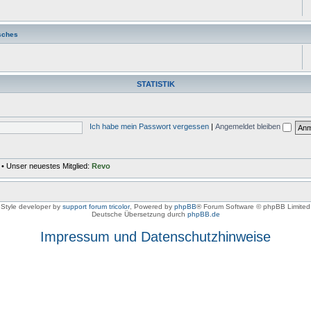
sches
STATISTIK
Ich habe mein Passwort vergessen
|
Angemeldet bleiben
• Unser neuestes Mitglied:
Revo
Style developer by
support forum tricolor
,
Powered by
phpBB
® Forum Software © phpBB Limited
Deutsche Übersetzung durch
phpBB.de
Impressum und Datenschutzhinweise