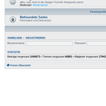
alles, was nicht in die übrigen Technik-Kategorien passt
Moderator:
Moderatoren
Forumspezifi
Befreundete Seiten
Information und Diskussion
ANMELDEN
•
REGISTRIEREN
Benutzername:
Passwort:
STATISTIK
Beiträge insgesamt
1040673
• Themen insgesamt
60891
• Mitglieder insgesamt
17942
Foren-Übersicht