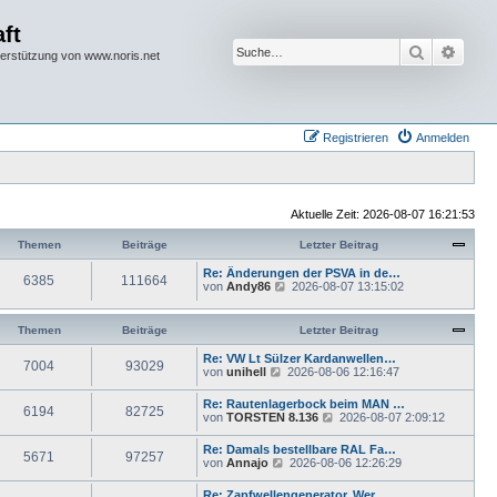
ft
Suche
Erwei
terstützung von www.noris.net
Registrieren
Anmelden
Aktuelle Zeit: 2026-08-07 16:21:53
Themen
Beiträge
Letzter Beitrag
Re: Änderungen der PSVA in de…
6385
111664
N
von
Andy86
2026-08-07 13:15:02
e
u
e
Themen
Beiträge
Letzter Beitrag
s
t
Re: VW Lt Sülzer Kardanwellen…
7004
93029
e
N
von
unihell
2026-08-06 12:16:47
r
e
B
u
Re: Rautenlagerbock beim MAN …
e
6194
82725
e
N
von
TORSTEN 8.136
2026-08-07 2:09:12
i
s
e
t
t
u
r
Re: Damals bestellbare RAL Fa…
e
5671
97257
e
a
N
von
Annajo
2026-08-06 12:26:29
r
s
g
e
B
t
u
e
Re: Zapfwellengenerator. Wer …
e