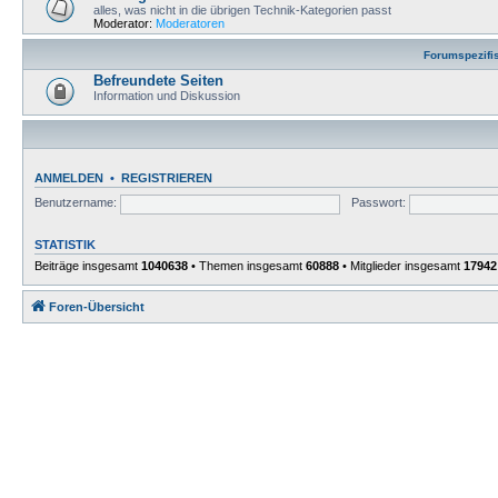
alles, was nicht in die übrigen Technik-Kategorien passt
Moderator:
Moderatoren
Forumspezifi
Befreundete Seiten
Information und Diskussion
ANMELDEN
•
REGISTRIEREN
Benutzername:
Passwort:
STATISTIK
Beiträge insgesamt
1040638
• Themen insgesamt
60888
• Mitglieder insgesamt
17942
Foren-Übersicht