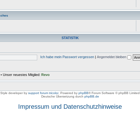
sches
STATISTIK
Ich habe mein Passwort vergessen
|
Angemeldet bleiben
• Unser neuestes Mitglied:
Revo
Style developer by
support forum tricolor
,
Powered by
phpBB
® Forum Software © phpBB Limited
Deutsche Übersetzung durch
phpBB.de
Impressum und Datenschutzhinweise