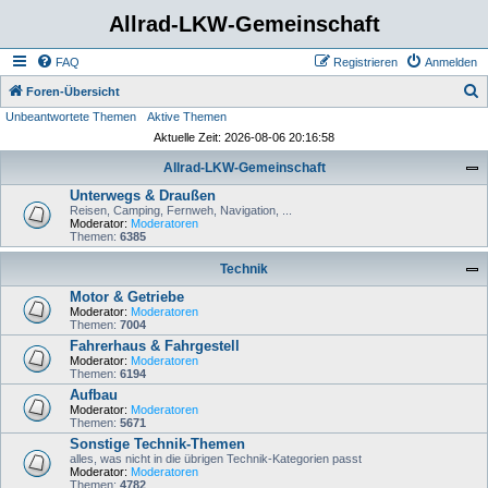
Allrad-LKW-Gemeinschaft
FAQ
Registrieren
Anmelden
S
Foren-Übersicht
Unbeantwortete Themen
Aktive Themen
u
Aktuelle Zeit: 2026-08-06 20:16:58
c
Allrad-LKW-Gemeinschaft
h
Unterwegs & Draußen
e
Reisen, Camping, Fernweh, Navigation, ...
Moderator:
Moderatoren
Themen:
6385
Technik
Motor & Getriebe
Moderator:
Moderatoren
Themen:
7004
Fahrerhaus & Fahrgestell
Moderator:
Moderatoren
Themen:
6194
Aufbau
Moderator:
Moderatoren
Themen:
5671
Sonstige Technik-Themen
alles, was nicht in die übrigen Technik-Kategorien passt
Moderator:
Moderatoren
Themen:
4782