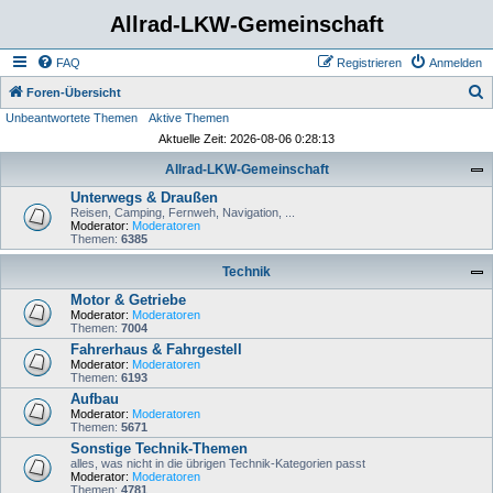
Allrad-LKW-Gemeinschaft
FAQ
Registrieren
Anmelden
S
Foren-Übersicht
Unbeantwortete Themen
Aktive Themen
u
Aktuelle Zeit: 2026-08-06 0:28:13
c
Allrad-LKW-Gemeinschaft
h
Unterwegs & Draußen
e
Reisen, Camping, Fernweh, Navigation, ...
Moderator:
Moderatoren
Themen:
6385
Technik
Motor & Getriebe
Moderator:
Moderatoren
Themen:
7004
Fahrerhaus & Fahrgestell
Moderator:
Moderatoren
Themen:
6193
Aufbau
Moderator:
Moderatoren
Themen:
5671
Sonstige Technik-Themen
alles, was nicht in die übrigen Technik-Kategorien passt
Moderator:
Moderatoren
Themen:
4781