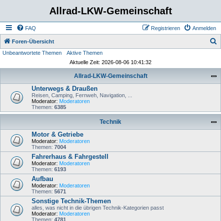
Allrad-LKW-Gemeinschaft
FAQ
Registrieren
Anmelden
S
Foren-Übersicht
Unbeantwortete Themen
Aktive Themen
u
Aktuelle Zeit: 2026-08-06 10:41:32
c
Allrad-LKW-Gemeinschaft
h
Unterwegs & Draußen
e
Reisen, Camping, Fernweh, Navigation, ...
Moderator:
Moderatoren
Themen:
6385
Technik
Motor & Getriebe
Moderator:
Moderatoren
Themen:
7004
Fahrerhaus & Fahrgestell
Moderator:
Moderatoren
Themen:
6193
Aufbau
Moderator:
Moderatoren
Themen:
5671
Sonstige Technik-Themen
alles, was nicht in die übrigen Technik-Kategorien passt
Moderator:
Moderatoren
Themen:
4781