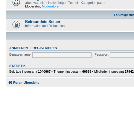
alles, was nicht in die übrigen Technik-Kategorien passt
Moderator:
Moderatoren
Forumspezifi
Befreundete Seiten
Information und Diskussion
ANMELDEN
•
REGISTRIEREN
Benutzername:
Passwort:
STATISTIK
Beiträge insgesamt
1040667
• Themen insgesamt
60889
• Mitglieder insgesamt
17942
Foren-Übersicht