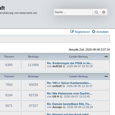
ft
Suche
Erwei
terstützung von www.noris.net
Registrieren
Anmelden
Aktuelle Zeit: 2026-08-08 3:07:24
Themen
Beiträge
Letzter Beitrag
Re: Änderungen der PSVA in de…
6385
111666
N
von
4x4V10
2026-08-07 18:31:29
e
u
e
Themen
Beiträge
Letzter Beitrag
s
t
Re: VW Lt Sülzer Kardanwellen…
7004
93029
e
N
von
unihell
2026-08-06 12:16:47
r
e
B
u
Re: Wie Klebereste vom Dachhi…
e
6194
82729
e
N
von
Ulf H
2026-08-07 19:32:45
i
s
e
t
t
u
r
Re: Damals bestellbare RAL Fa…
e
5671
97257
e
a
N
von
Annajo
2026-08-06 12:26:29
r
s
g
e
B
t
u
e
Re: Himmel auf den Kopf gefal…
e