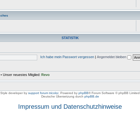
sches
STATISTIK
Ich habe mein Passwort vergessen
|
Angemeldet bleiben
• Unser neuestes Mitglied:
Revo
Style developer by
support forum tricolor
,
Powered by
phpBB
® Forum Software © phpBB Limited
Deutsche Übersetzung durch
phpBB.de
Impressum und Datenschutzhinweise