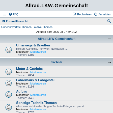
Allrad-LKW-Gemeinschaft
FAQ
Registrieren
Anmelden
S
Foren-Übersicht
Unbeantwortete Themen
Aktive Themen
u
Aktuelle Zeit: 2026-08-07 8:41:02
c
Allrad-LKW-Gemeinschaft
h
Unterwegs & Draußen
e
Reisen, Camping, Fernweh, Navigation, ...
Moderator:
Moderatoren
Themen:
6385
Technik
Motor & Getriebe
Moderator:
Moderatoren
Themen:
7004
Fahrerhaus & Fahrgestell
Moderator:
Moderatoren
Themen:
6194
Aufbau
Moderator:
Moderatoren
Themen:
5671
Sonstige Technik-Themen
alles, was nicht in die übrigen Technik-Kategorien passt
Moderator:
Moderatoren
Themen:
4782