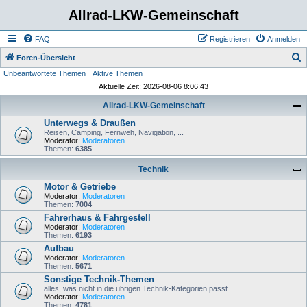
Allrad-LKW-Gemeinschaft
FAQ
Registrieren
Anmelden
S
Foren-Übersicht
Unbeantwortete Themen
Aktive Themen
u
Aktuelle Zeit: 2026-08-06 8:06:43
c
Allrad-LKW-Gemeinschaft
h
Unterwegs & Draußen
e
Reisen, Camping, Fernweh, Navigation, ...
Moderator:
Moderatoren
Themen:
6385
Technik
Motor & Getriebe
Moderator:
Moderatoren
Themen:
7004
Fahrerhaus & Fahrgestell
Moderator:
Moderatoren
Themen:
6193
Aufbau
Moderator:
Moderatoren
Themen:
5671
Sonstige Technik-Themen
alles, was nicht in die übrigen Technik-Kategorien passt
Moderator:
Moderatoren
Themen:
4781