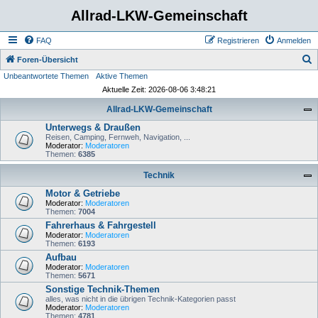
Allrad-LKW-Gemeinschaft
FAQ
Registrieren
Anmelden
S
Foren-Übersicht
Unbeantwortete Themen
Aktive Themen
u
Aktuelle Zeit: 2026-08-06 3:48:21
c
Allrad-LKW-Gemeinschaft
h
Unterwegs & Draußen
e
Reisen, Camping, Fernweh, Navigation, ...
Moderator:
Moderatoren
Themen:
6385
Technik
Motor & Getriebe
Moderator:
Moderatoren
Themen:
7004
Fahrerhaus & Fahrgestell
Moderator:
Moderatoren
Themen:
6193
Aufbau
Moderator:
Moderatoren
Themen:
5671
Sonstige Technik-Themen
alles, was nicht in die übrigen Technik-Kategorien passt
Moderator:
Moderatoren
Themen:
4781