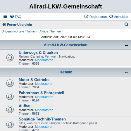
Allrad-LKW-Gemeinschaft
FAQ
Registrieren
Anmelden
S
Foren-Übersicht
Unbeantwortete Themen
Aktive Themen
u
Aktuelle Zeit: 2026-08-09 13:36:13
c
Allrad-LKW-Gemeinschaft
h
Unterwegs & Draußen
e
Reisen, Camping, Fernweh, Navigation, ...
Moderator:
Moderatoren
Themen:
6385
Technik
Motor & Getriebe
Moderator:
Moderatoren
Themen:
7004
Fahrerhaus & Fahrgestell
Moderator:
Moderatoren
Themen:
6194
Aufbau
Moderator:
Moderatoren
Themen:
5671
Sonstige Technik-Themen
alles, was nicht in die übrigen Technik-Kategorien passt
Moderator:
Moderatoren
Themen:
4783