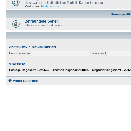
alles, was nicht in die übrigen Technik-Kategorien passt
Moderator:
Moderatoren
Forumspezifi
Befreundete Seiten
Information und Diskussion
ANMELDEN
•
REGISTRIEREN
Benutzername:
Passwort:
STATISTIK
Beiträge insgesamt
1040666
• Themen insgesamt
60889
• Mitglieder insgesamt
17942
Foren-Übersicht