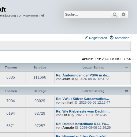
ft
Suche
Erwei
terstützung von www.noris.net
Registrieren
Anmelden
Aktuelle Zeit: 2026-08-08 1:50:56
Themen
Beiträge
Letzter Beitrag
Re: Änderungen der PSVA in de…
6385
111666
N
von
4x4V10
2026-08-07 18:31:29
e
u
e
Themen
Beiträge
Letzter Beitrag
s
t
Re: VW Lt Sülzer Kardanwellen…
7004
93029
e
N
von
unihell
2026-08-06 12:16:47
r
e
B
u
Re: Wie Klebereste vom Dachhi…
e
6194
82729
e
N
von
Ulf H
2026-08-07 19:32:45
i
s
e
t
t
u
r
Re: Damals bestellbare RAL Fa…
e
5671
97257
e
a
N
von
Annajo
2026-08-06 12:26:29
r
s
g
e
B
t
u
e
Re: Himmel auf den Kopf gefal…
e