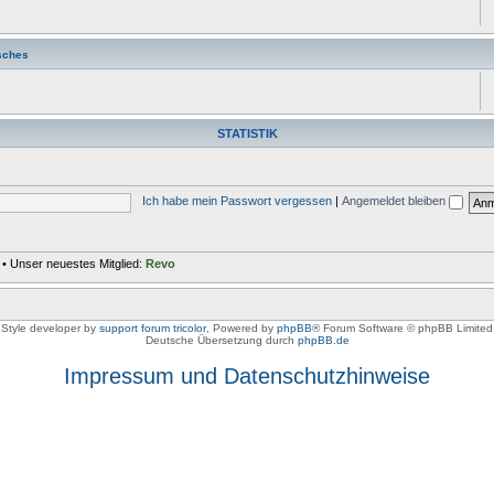
sches
STATISTIK
Ich habe mein Passwort vergessen
|
Angemeldet bleiben
• Unser neuestes Mitglied:
Revo
Style developer by
support forum tricolor
,
Powered by
phpBB
® Forum Software © phpBB Limited
Deutsche Übersetzung durch
phpBB.de
Impressum und Datenschutzhinweise