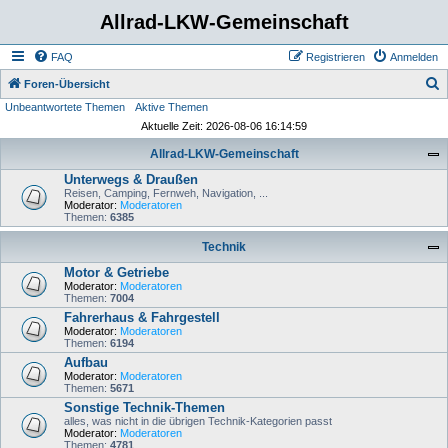
Allrad-LKW-Gemeinschaft
FAQ
Registrieren
Anmelden
S
Foren-Übersicht
Unbeantwortete Themen
Aktive Themen
u
Aktuelle Zeit: 2026-08-06 16:14:59
c
Allrad-LKW-Gemeinschaft
h
Unterwegs & Draußen
e
Reisen, Camping, Fernweh, Navigation, ...
Moderator:
Moderatoren
Themen:
6385
Technik
Motor & Getriebe
Moderator:
Moderatoren
Themen:
7004
Fahrerhaus & Fahrgestell
Moderator:
Moderatoren
Themen:
6194
Aufbau
Moderator:
Moderatoren
Themen:
5671
Sonstige Technik-Themen
alles, was nicht in die übrigen Technik-Kategorien passt
Moderator:
Moderatoren
Themen:
4781