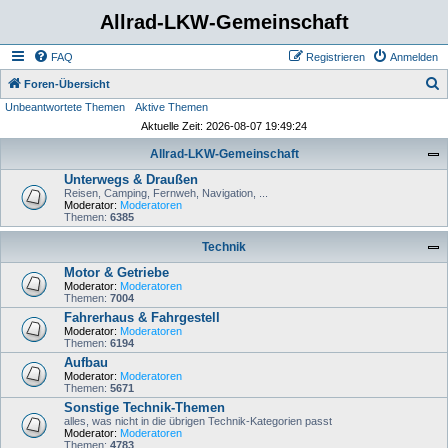
Allrad-LKW-Gemeinschaft
FAQ
Registrieren
Anmelden
S
Foren-Übersicht
Unbeantwortete Themen
Aktive Themen
u
Aktuelle Zeit: 2026-08-07 19:49:24
c
Allrad-LKW-Gemeinschaft
h
Unterwegs & Draußen
e
Reisen, Camping, Fernweh, Navigation, ...
Moderator:
Moderatoren
Themen:
6385
Technik
Motor & Getriebe
Moderator:
Moderatoren
Themen:
7004
Fahrerhaus & Fahrgestell
Moderator:
Moderatoren
Themen:
6194
Aufbau
Moderator:
Moderatoren
Themen:
5671
Sonstige Technik-Themen
alles, was nicht in die übrigen Technik-Kategorien passt
Moderator:
Moderatoren
Themen:
4783